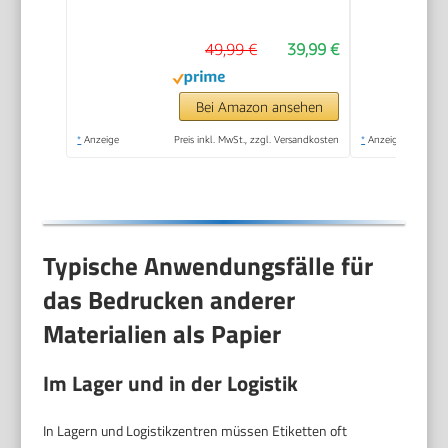
Größeres Etikett,
Selbstklebendes
49,99 €
39,99 €
Aufkleber Druckgröße
20-50 mm
Kompatibel mit iOS
Bei Amazon ansehen
und Android für
*
Anzeige
Preis inkl. MwSt., zzgl. Versandkosten
*
Anzeige
Heim, Büro, Blau + 3
Etikettenrollen
Typische Anwendungsfälle für
das Bedrucken anderer
Materialien als Papier
Im Lager und in der Logistik
In Lagern und Logistikzentren müssen Etiketten oft