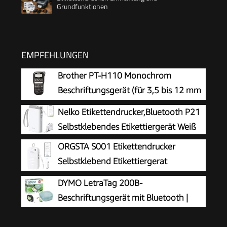
Grundfunktionen
EMPFEHLUNGEN
Brother PT-H110 Monochrom
Beschriftungsgerät (für 3,5 bis 12 mm
breite TZe-Schriftbänder, bis zu 20
Nelko Etikettendrucker,Bluetooth P21
mm/Sek. Druckgeschwindigkeit)
Selbstklebendes Etikettiergerät Weiß
ORGSTA S001 Etikettendrucker
Selbstklebend Etikettiergerat
Bluetooth
DYMO LetraTag 200B-
Beschriftungsgerät mit Bluetooth |
kompakter Etikettendrucker | verbindet