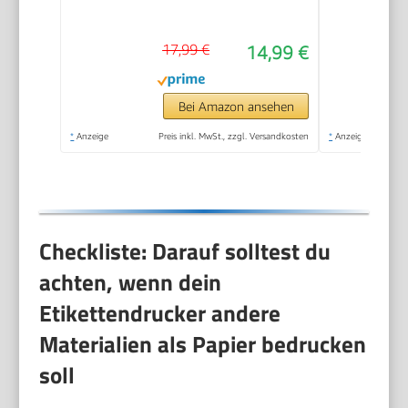
Bluetooth
17,99 €
14,99 €
Bei Amazon ansehen
*
Anzeige
Preis inkl. MwSt., zzgl. Versandkosten
*
Anzeige
Checkliste: Darauf solltest du
achten, wenn dein
Etikettendrucker andere
Materialien als Papier bedrucken
soll