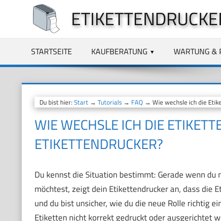
Zum
ETIKETTENDRUCKE
Inhalt
springen
STARTSEITE
KAUFBERATUNG
WARTUNG & 
Du bist hier:
Start
→
Tutorials
→
FAQ
→ Wie wechsle ich die Etike
WIE WECHSLE ICH DIE ETIKETT
ETIKETTENDRUCKER?
Du kennst die Situation bestimmt: Gerade wenn du 
möchtest, zeigt dein Etikettendrucker an, dass die Eti
und du bist unsicher, wie du die neue Rolle richtig e
Etiketten nicht korrekt gedruckt oder ausgerichtet 