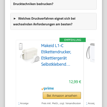
Drucktechniken bedrucken?
Welches Druckverfahren eignet sich bei
wechselnden Anforderungen am besten?
EMPFEHLUNG
Makeid L1-C
Etikettendrucker,
Etikettiergerät
Selbstklebend
Beschriftungsgerät
Bluetooth Tragbarer
12,99 €
Labeldrucker Mini
Label Printer für
Zuhause & Büro,
Bei Amazon ansehen
Druckgröße 9-16 mm
*
Anzeige
Preis inkl. MwSt., zzgl. Versandkosten
*
Anzeige