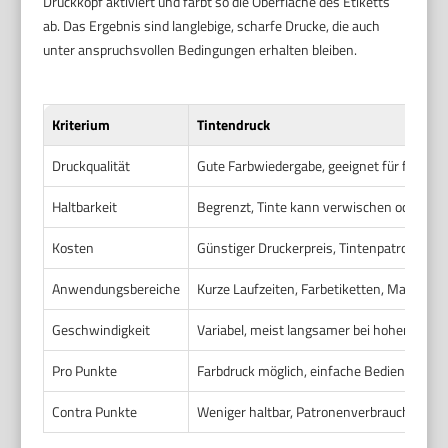
Druckkopf aktiviert und färbt so die Oberfläche des Etiketts
ab. Das Ergebnis sind langlebige, scharfe Drucke, die auch
unter anspruchsvollen Bedingungen erhalten bleiben.
Kriterium
Tintendruck
Druckqualität
Gute Farbwiedergabe, geeignet für farbige 
Haltbarkeit
Begrenzt, Tinte kann verwischen oder ver
Kosten
Günstiger Druckerpreis, Tintenpatronen oft
Anwendungsbereiche
Kurze Laufzeiten, Farbetiketten, Marketing
Geschwindigkeit
Variabel, meist langsamer bei hoher Qualit
Pro Punkte
Farbdruck möglich, einfache Bedienung, ni
Contra Punkte
Weniger haltbar, Patronenverbrauch, nich