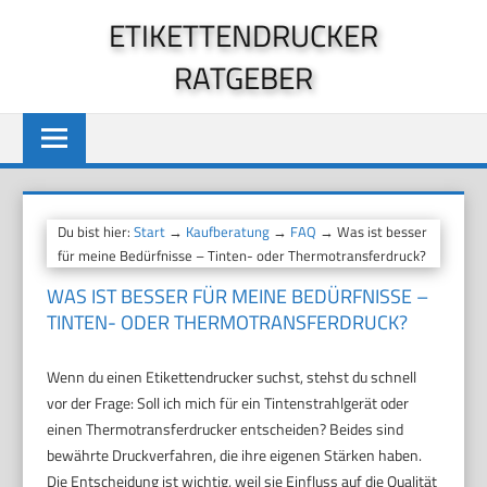
Zum
ETIKETTENDRUCKER
Inhalt
RATGEBER
springen
Du bist hier:
Start
→
Kaufberatung
→
FAQ
→ Was ist besser
für meine Bedürfnisse – Tinten- oder Thermotransferdruck?
WAS IST BESSER FÜR MEINE BEDÜRFNISSE –
TINTEN- ODER THERMOTRANSFERDRUCK?
Wenn du einen Etikettendrucker suchst, stehst du schnell
vor der Frage: Soll ich mich für ein Tintenstrahlgerät oder
einen Thermotransferdrucker entscheiden? Beides sind
bewährte Druckverfahren, die ihre eigenen Stärken haben.
Die Entscheidung ist wichtig, weil sie Einfluss auf die Qualität