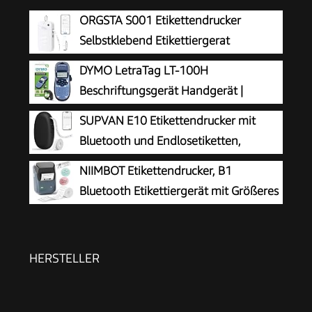
ORGSTA S001 Etikettendrucker
Selbstklebend Etikettiergerat
Bluetooth
DYMO LetraTag LT-100H
Beschriftungsgerät Handgerät |
Tragbares Etikettiergerät mit ABC
SUPVAN E10 Etikettendrucker mit
Tastatur | blau | Ideal fürs Büro oder zu Hause
Bluetooth und Endlosetiketten,
Schwarz
NIIMBOT Etikettendrucker, B1
Bluetooth Etikettiergerät mit Größeres
Etikett, Selbstklebendes Aufkleber
Druckgröße 20-50 mm Kompatibel mit iOS und
Android für Heim, Büro, Blau
HERSTELLER