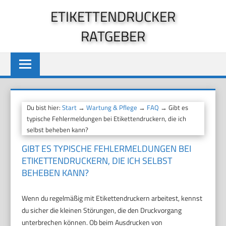
Zum
ETIKETTENDRUCKER
Inhalt
RATGEBER
springen
Du bist hier:
Start
→
Wartung & Pflege
→
FAQ
→ Gibt es
typische Fehlermeldungen bei Etikettendruckern, die ich
selbst beheben kann?
GIBT ES TYPISCHE FEHLERMELDUNGEN BEI
ETIKETTENDRUCKERN, DIE ICH SELBST
BEHEBEN KANN?
Wenn du regelmäßig mit Etikettendruckern arbeitest, kennst
du sicher die kleinen Störungen, die den Druckvorgang
unterbrechen können. Ob beim Ausdrucken von