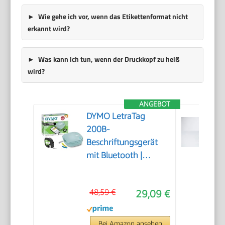
Wie gehe ich vor, wenn das Etikettenformat nicht
erkannt wird?
Was kann ich tun, wenn der Druckkopf zu heiß
wird?
ANGEBOT
DYMO LetraTag
200B-
Beschriftungsgerät
mit Bluetooth |
kompakter
Etikettendrucker |
48,59 €
29,09 €
verbindet Sich über
Wireless Bluetooth-
Technologie |
Bei Amazon ansehen