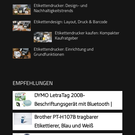
Etikettendrucker: Design- und
Nachhaltigkeitstrends
Etikettendesign: Layout, Druck & Barcode
Etikettendrucker kaufen: Kompakter
Kaufratgeber
Etikettendrucker: Einrichtung und
Grundfunktionen
EMPFEHLUNGEN
DYMO LetraTag 200B-
Beschriftungsgerät mit Bluetooth |
kompakter Etikettendrucker | verbindet
Brother PT-H107B tragbarer
Sich über Wireless Bluetooth-Technologie |
Etikettierer, Blau und Weiß
inklusive 1 x Papierschriftband in Weiß |