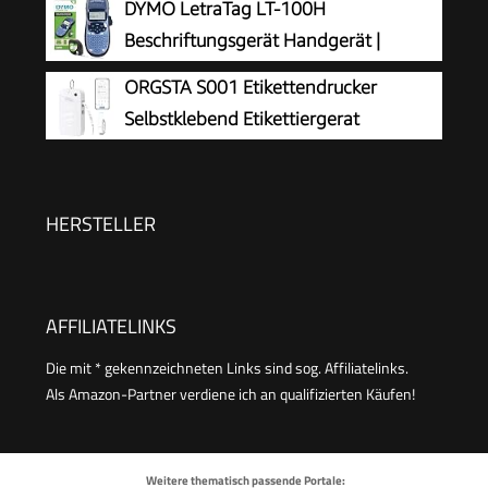
DYMO LetraTag LT-100H
Daydream Blue
Beschriftungsgerät Handgerät |
Tragbares Etikettiergerät mit ABC
ORGSTA S001 Etikettendrucker
Tastatur | blau | Ideal fürs Büro oder zu Hause
Selbstklebend Etikettiergerat
Bluetooth
HERSTELLER
AFFILIATELINKS
Die mit * gekennzeichneten Links sind sog. Affiliatelinks.
Als Amazon-Partner verdiene ich an qualifizierten Käufen!
Weitere thematisch passende Portale: