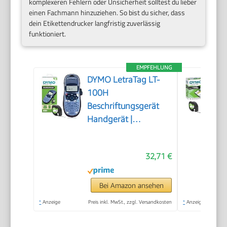
komplexeren Fehlern oder Unsicherheit solltest du lieber
einen Fachmann hinzuziehen. So bist du sicher, dass
dein Etikettendrucker langfristig zuverlässig
funktioniert.
EMPFEHLUNG
DYMO LetraTag LT-
100H
Beschriftungsgerät
Handgerät |
Tragbares
Etikettiergerät mit
32,71 €
ABC Tastatur | blau |
Ideal fürs Büro oder
zu Hause
Bei Amazon ansehen
*
Anzeige
Preis inkl. MwSt., zzgl. Versandkosten
*
Anzeige