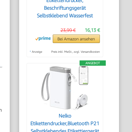
Etikettendrucker,
Beschriftungsgerät
,
Selbstklebend Wasserfest
23,99 €
16,13 €
Bei Amazon ansehen
*
Anzeige
Preis inkl. MwSt., zzgl. Versandkosten
ANGEBOT
n
Nelko
Etikettendrucker,Bluetooth P21
Selbstklebendes Etikettiergerät