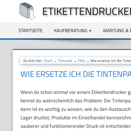
Zum
ETIKETTENDRUCKE
Inhalt
springen
STARTSEITE
KAUFBERATUNG
WARTUNG & 
Du bist hier:
Start
→
Tutorials
→
FAQ
→ Wie ersetze ich die Tint
WIE ERSETZE ICH DIE TINTEN
Wenn du schon einmal vor einem Etikettendrucker ges
kennst du wahrscheinlich das Problem: Die Tintenpa
dann ist es wichtig zu wissen, wie du den Austausch 
Lager druckst, Produkte im Einzelhandel kennzeichne
sauberer und funktionierender Druck ist entscheiden