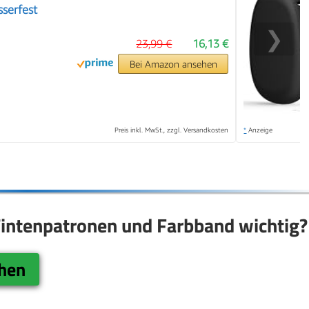
serfest
❯
23,99 €
16,13 €
Bei Amazon ansehen
Preis inkl. MwSt., zzgl. Versandkosten
*
Anzeige
Tintenpatronen und Farbband wichtig?
chen