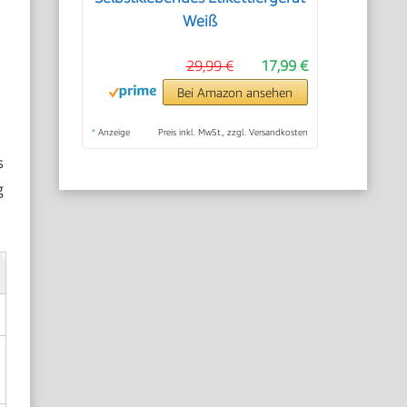
Weiß
29,99 €
17,99 €
Bei Amazon ansehen
*
Anzeige
Preis inkl. MwSt., zzgl. Versandkosten
s
g