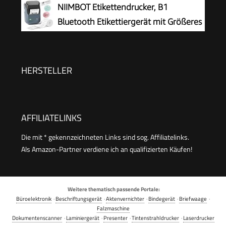
Etikettiergerät
NIIMBOT Etikettendrucker, B1
Bluetooth Etikettiergerät mit Größeres
Etikett, Selbstklebendes Aufkleber
Druckgröße 20-50 mm Kompatibel mit iOS und
Android für Heim, Büro, Blau
HERSTELLER
AFFILIATELINKS
Die mit * gekennzeichneten Links sind sog. Affiliatelinks.
Als Amazon-Partner verdiene ich an qualifizierten Käufen!
Weitere thematisch passende Portale:
Büroelektronik
·
Beschriftungsgerät
·
Aktenvernichter
·
Bindegerät
·
Briefwaage
·
Falzmaschine
Dokumentenscanner
·
Laminiergerät
·
Presenter
·
Tintenstrahldrucker
·
Laserdrucker