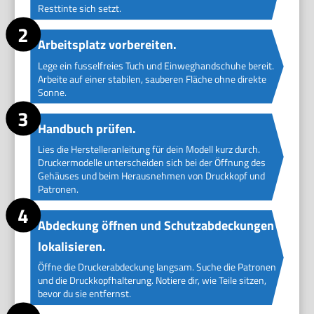
Resttinte sich setzt.
Arbeitsplatz vorbereiten.
Lege ein fusselfreies Tuch und Einweghandschuhe bereit.
Arbeite auf einer stabilen, sauberen Fläche ohne direkte
Sonne.
Handbuch prüfen.
Lies die Herstelleranleitung für dein Modell kurz durch.
Druckermodelle unterscheiden sich bei der Öffnung des
Gehäuses und beim Herausnehmen von Druckkopf und
Patronen.
Abdeckung öffnen und Schutzabdeckungen
lokalisieren.
Öffne die Druckerabdeckung langsam. Suche die Patronen
und die Druckkopfhalterung. Notiere dir, wie Teile sitzen,
bevor du sie entfernst.