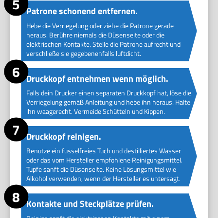
Patrone schonend entfernen.
Hebe die Verriegelung oder ziehe die Patrone gerade
heraus. Berühre niemals die Düsenseite oder die
elektrischen Kontakte. Stelle die Patrone aufrecht und
verschließe sie gegebenenfalls luftdicht.
Druckkopf entnehmen wenn möglich.
Falls dein Drucker einen separaten Druckkopf hat, löse die
Verriegelung gemäß Anleitung und hebe ihn heraus. Halte
ihn waagerecht. Vermeide Schütteln und Kippen.
Druckkopf reinigen.
Benutze ein fusselfreies Tuch und destilliertes Wasser
oder das vom Hersteller empfohlene Reinigungsmittel.
Tupfe sanft die Düsenseite. Keine Lösungsmittel wie
Alkohol verwenden, wenn der Hersteller es untersagt.
Kontakte und Steckplätze prüfen.