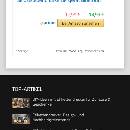
Selbstklebend Etikettiergerat Bluetooth
17,99 €
14,99 €
Bei Amazon ansehen
*
Anzeige
Preis inkl. MwSt., zzgl. Versandkosten
TOP-ARTIKEL
DIY-Ideen mit Etikettendrucker für Zuhause &
Geschenke
Etikettendrucker: Design- und
Nachhaltigkeitstrends