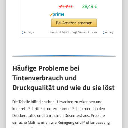
Selbstklebendes
39,99 €
28,49 €
Aufkleber Druckgröße
20-50 mm
Kompatibel mit iOS
Bei Amazon ansehen
und Android für
*
Anzeige
Preis inkl. MwSt., zzgl. Versandkosten
*
Anzeige
Heim, Büro, Blau
Häufige Probleme bei
Tintenverbrauch und
Druckqualität und wie du sie löst
Die Tabelle hilft dir, schnell Ursachen zu erkennen und
konkrete Schritte zu unternehmen. Schau zuerst in den
Druckerstatus und führe einen Düsentest aus. Probiere
einfache Maßnahmen wie Reinigung und Profilanpassung,