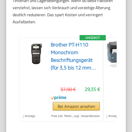
Tintenart und Lagerbedingungen. Wenn du diese Faktoren
verstehst, lassen sich Verbrauch und vorzeitige Alterung
deutlich reduzieren. Das spart Kosten und verringert
Ausfallzeiten.
ANGEBOT
Brother PT-H110
Monochrom
Beschriftungsgerät
(für 3,5 bis 12 mm
breite TZe-
Schriftbänder, bis zu
37,90 €
29,35 €
20 mm/Sek.
Druckgeschwindigkeit)
Bei Amazon ansehen
*
Anzeige
Preis inkl. MwSt., zzgl. Versandkosten
*
Anzeige