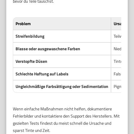
bevor du Teile tauschst.
Problem
Ursache
Streifenbildung
Teilweise v
Blasse oder ausgewaschene Farben
Niedriger T
Verstopfte Düsen
Tinte ist e
Schlechte Haftung auf Labels
Falsches Et
Ungleichmäßige Farbsättigung oder Sedimentation
Pigmenttin
Wenn einfache Maßnahmen nicht helfen, dokumentiere
Fehlerbilder und kontaktiere den Support des Herstellers. Mit
gezielten Tests findest du meist schnell die Ursache und
sparst Tinte und Zeit.