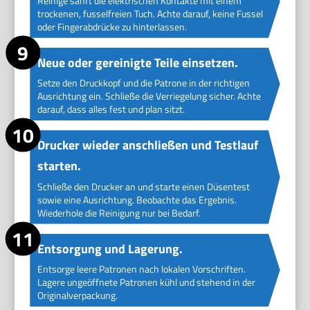
Reinige sanft die elektrischen Kontakte mit einem
trockenen, fusselfreien Tuch. Achte darauf, keine Fussel
oder Fingerabdrücke zu hinterlassen.
Neue oder gereinigte Teile einsetzen.
Setze den Druckkopf und die Patrone in der richtigen
Ausrichtung ein. Schließe die Verriegelung sicher. Achte
darauf, dass alles fest und plan sitzt.
Drucker wieder anschließen und Testlauf
starten.
Schließe den Drucker an und starte einen Düsentest
sowie eine Ausrichtung. Beobachte das Ergebnis.
Wiederhole die Reinigung nur bei Bedarf.
Entsorgung und Lagerung.
Entsorge leere Patronen nach lokalen Vorschriften.
Lagere ungeöffnete Patronen kühl und stehend in der
Originalverpackung.