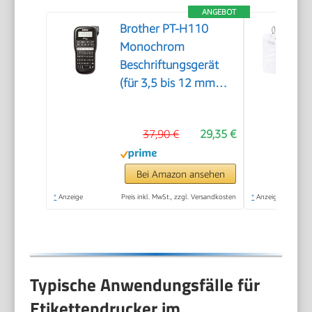
ANGEBOT
Brother PT-H110
Monochrom
Beschriftungsgerät
(für 3,5 bis 12 mm
breite TZe-
Schriftbänder, bis zu
37,90 €
29,35 €
20 mm/Sek.
Druckgeschwindigkeit)
Bei Amazon ansehen
*
Anzeige
Preis inkl. MwSt., zzgl. Versandkosten
*
Anzeige
Typische Anwendungsfälle für
Etikettendrucker im