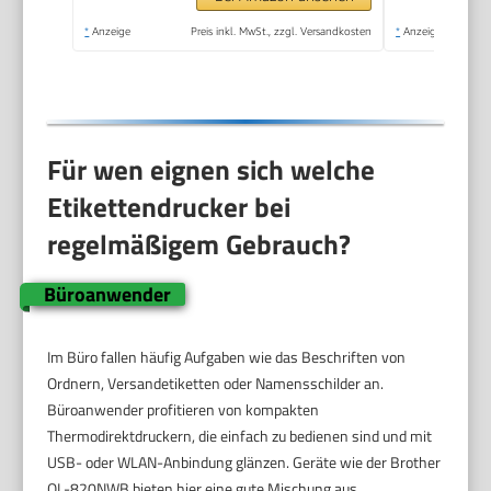
inklusive 1 x
*
Anzeige
Preis inkl. MwSt., zzgl. Versandkosten
*
Anzeige
Papierschriftband in
Weiß | Daydream Blue
Für wen eignen sich welche
Etikettendrucker bei
regelmäßigem Gebrauch?
Büroanwender
Im Büro fallen häufig Aufgaben wie das Beschriften von
Ordnern, Versandetiketten oder Namensschilder an.
Büroanwender profitieren von kompakten
Thermodirektdruckern, die einfach zu bedienen sind und mit
USB- oder WLAN-Anbindung glänzen. Geräte wie der Brother
QL-820NWB bieten hier eine gute Mischung aus