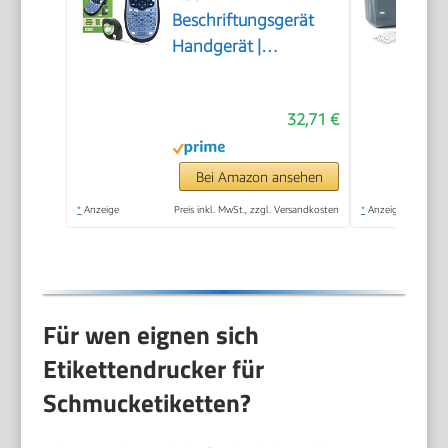
Beschriftungsgerät
Handgerät |
Tragbares
Etikettiergerät mit
32,71 €
ABC Tastatur | blau |
Ideal fürs Büro oder
zu Hause
Bei Amazon ansehen
*
Anzeige
Preis inkl. MwSt., zzgl. Versandkosten
*
Anzeige
Für wen eignen sich
Etikettendrucker für
Schmucketiketten?