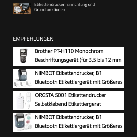
Etikettendrucker: Einrichtung und
Grundfunktionen
EMPFEHLUNGEN
Brother PT-H110 Monochrom
Beschriftungsgerät (für 3,5 bis 12 mm
breite TZe-Schriftbänder, bis zu 20
NIIMBOT Etikettendrucker, B1
mm/Sek. Druckgeschwindigkeit)
Bluetooth Etikettiergerät mit Größeres
Etikett, Selbstklebendes Aufkleber
ORGSTA S001 Etikettendrucker
Druckgröße 20-50 mm Kompatibel mit iOS und
Selbstklebend Etikettiergerat
Android für Heim, Büro, Blau + 3 Etikettenrollen
Bluetooth
NIIMBOT Etikettendrucker, B1
Bluetooth Etikettiergerät mit Größeres
Etikett, Selbstklebendes Aufkleber