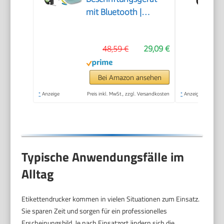
mit Bluetooth |
kompakter
Etikettendrucker |
48,59 €
29,09 €
verbindet Sich über
Wireless Bluetooth-
Technologie |
Bei Amazon ansehen
inklusive 1 x
*
Anzeige
Preis inkl. MwSt., zzgl. Versandkosten
*
Anzeige
Papierschriftband in
Weiß | Daydream Blue
Typische Anwendungsfälle im
Alltag
Etikettendrucker kommen in vielen Situationen zum Einsatz.
Sie sparen Zeit und sorgen für ein professionelles
Erscheinungsbild. Je nach Einsatzort ändern sich die