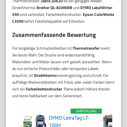
Thermotransfer:
Zebra ZD620
ist ein gängiges Modell.
Direktthermo:
Brother QL-820NWB
und
DYMO LabelWriter
550
sind verbreitet. Farbetikettendrucker:
Epson ColorWorks
C3500
liefert Fotofarbqualität auf Etiketten.
Zusammenfassende Bewertung
Für langlebige Schmucketiketten ist
Thermotransfer
meist
die beste Wahl. Die Drucke sind widerstandsfähig.
Materialien und Kleber lassen sich gezielt auswählen. Wenn
du nur einfache Preisschilder oder temporäre Labels
brauchst, ist
Direktthermo
kostengünstig und schnell. Für
auffällige Markenetiketten mit Fotos oder vielen Farben lohnt
sich ein
Farbetikettendrucker
. Plane jedoch höhere Kosten
und teste Haltbarkeit vor dem Serienstart.
EMPFEHLUNG
DYMO LetraTag LT-
100H