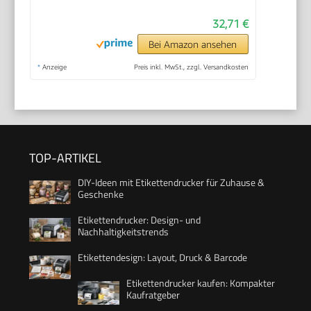
32,71 €
Bei Amazon ansehen
*
Anzeige
Preis inkl. MwSt., zzgl. Versandkosten
TOP-ARTIKEL
DIY-Ideen mit Etikettendrucker für Zuhause &
Geschenke
Etikettendrucker: Design- und
Nachhaltigkeitstrends
Etikettendesign: Layout, Druck & Barcode
Etikettendrucker kaufen: Kompakter
Kaufratgeber