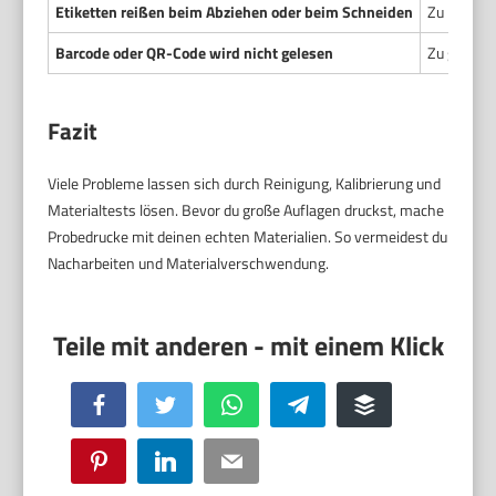
Etiketten reißen beim Abziehen oder beim Schneiden
Zu hohe Z
Barcode oder QR-Code wird nicht gelesen
Zu geringe
Fazit
Viele Probleme lassen sich durch Reinigung, Kalibrierung und
Materialtests lösen. Bevor du große Auflagen druckst, mache
Probedrucke mit deinen echten Materialien. So vermeidest du
Nacharbeiten und Materialverschwendung.
Facebook
Twitter
WhatsApp
Telegram
Buffer
Pinterest
LinkedIn
Email