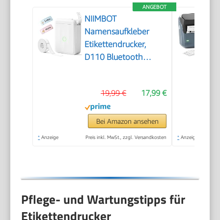
ANGEBOT
NIIMBOT
Namensaufkleber
Etikettendrucker,
D110 Bluetooth
Etikettiergerät
19,99 €
17,99 €
Bei Amazon ansehen
*
Anzeige
Preis inkl. MwSt., zzgl. Versandkosten
*
Anzeige
Pflege- und Wartungstipps für
Etikettendrucker