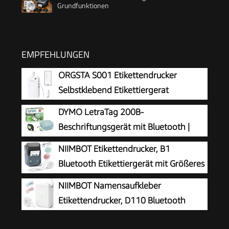
Grundfunktionen
EMPFEHLUNGEN
ORGSTA S001 Etikettendrucker
Selbstklebend Etikettiergerat
Bluetooth
DYMO LetraTag 200B-
Beschriftungsgerät mit Bluetooth |
kompakter Etikettendrucker | verbindet
NIIMBOT Etikettendrucker, B1
Sich über Wireless Bluetooth-Technologie |
Bluetooth Etikettiergerät mit Größeres
inklusive 1 x Papierschriftband in Weiß |
Etikett, Selbstklebendes Aufkleber
NIIMBOT Namensaufkleber
Daydream Blue
Druckgröße 20-50 mm Kompatibel mit iOS und
Etikettendrucker, D110 Bluetooth
Android für Heim, Büro, Blau
Etikettiergerät