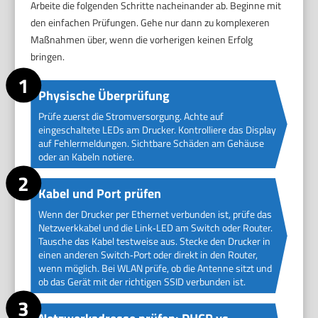
Arbeite die folgenden Schritte nacheinander ab. Beginne mit
den einfachen Prüfungen. Gehe nur dann zu komplexeren
Maßnahmen über, wenn die vorherigen keinen Erfolg
bringen.
Physische Überprüfung
Prüfe zuerst die Stromversorgung. Achte auf
eingeschaltete LEDs am Drucker. Kontrolliere das Display
auf Fehlermeldungen. Sichtbare Schäden am Gehäuse
oder an Kabeln notiere.
Kabel und Port prüfen
Wenn der Drucker per Ethernet verbunden ist, prüfe das
Netzwerkkabel und die Link‑LED am Switch oder Router.
Tausche das Kabel testweise aus. Stecke den Drucker in
einen anderen Switch‑Port oder direkt in den Router,
wenn möglich. Bei WLAN prüfe, ob die Antenne sitzt und
ob das Gerät mit der richtigen SSID verbunden ist.