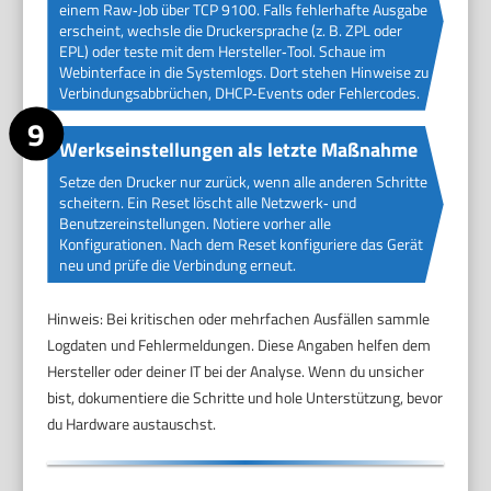
einem Raw‑Job über TCP 9100. Falls fehlerhafte Ausgabe
erscheint, wechsle die Druckersprache (z. B. ZPL oder
EPL) oder teste mit dem Hersteller‑Tool. Schaue im
Webinterface in die Systemlogs. Dort stehen Hinweise zu
Verbindungsabbrüchen, DHCP‑Events oder Fehlercodes.
Werkseinstellungen als letzte Maßnahme
Setze den Drucker nur zurück, wenn alle anderen Schritte
scheitern. Ein Reset löscht alle Netzwerk‑ und
Benutzereinstellungen. Notiere vorher alle
Konfigurationen. Nach dem Reset konfiguriere das Gerät
neu und prüfe die Verbindung erneut.
Hinweis: Bei kritischen oder mehrfachen Ausfällen sammle
Logdaten und Fehlermeldungen. Diese Angaben helfen dem
Hersteller oder deiner IT bei der Analyse. Wenn du unsicher
bist, dokumentiere die Schritte und hole Unterstützung, bevor
du Hardware austauschst.