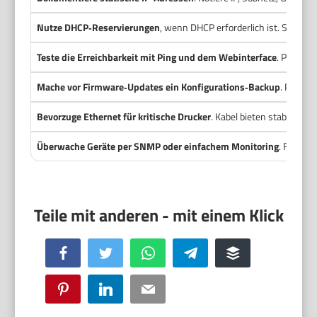
Nutze DHCP‑Reservierungen
, wenn DHCP erforderlich ist. So behä
Teste die Erreichbarkeit mit Ping und dem Webinterface
. Prüfe L
Mache vor Firmware‑Updates ein Konfigurations‑Backup
. Prüfe 
Bevorzuge Ethernet für kritische Drucker
. Kabel bieten stabile Ve
Überwache Geräte per SNMP oder einfachem Monitoring
. Früherk
Facebook
Twitter
WhatsApp
Telegram
Buffer
Pinterest
LinkedIn
Email