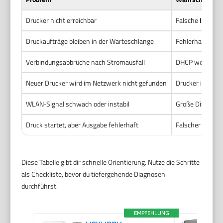
Drucker nicht erreichbar
Falsche
IP‑Adre
Druckaufträge bleiben in der Warteschlange
Fehlerhafter
Tr
Verbindungsabbrüche nach Stromausfall
DHCP weist neue
Neuer Drucker wird im Netzwerk nicht gefunden
Drucker im falsc
WLAN‑Signal schwach oder instabil
Große Distanz, I
Druck startet, aber Ausgabe fehlerhaft
Falscher Drucker
Diese Tabelle gibt dir schnelle Orientierung. Nutze die Schritte
als Checkliste, bevor du tiefergehende Diagnosen
durchführst.
EMPFEHLUNG