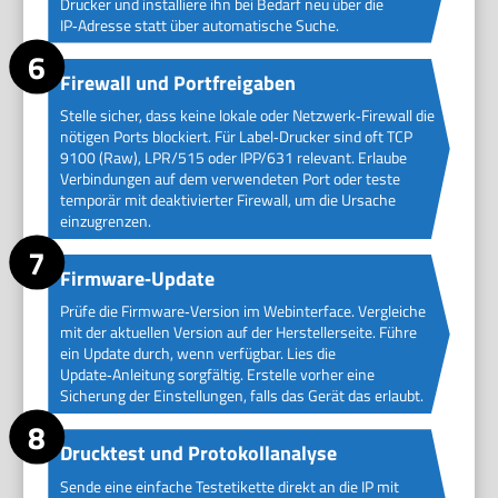
Drucker und installiere ihn bei Bedarf neu über die
IP‑Adresse statt über automatische Suche.
Firewall und Portfreigaben
Stelle sicher, dass keine lokale oder Netzwerk‑Firewall die
nötigen Ports blockiert. Für Label‑Drucker sind oft TCP
9100 (Raw), LPR/515 oder IPP/631 relevant. Erlaube
Verbindungen auf dem verwendeten Port oder teste
temporär mit deaktivierter Firewall, um die Ursache
einzugrenzen.
Firmware‑Update
Prüfe die Firmware‑Version im Webinterface. Vergleiche
mit der aktuellen Version auf der Herstellerseite. Führe
ein Update durch, wenn verfügbar. Lies die
Update‑Anleitung sorgfältig. Erstelle vorher eine
Sicherung der Einstellungen, falls das Gerät das erlaubt.
Drucktest und Protokollanalyse
Sende eine einfache Testetikette direkt an die IP mit