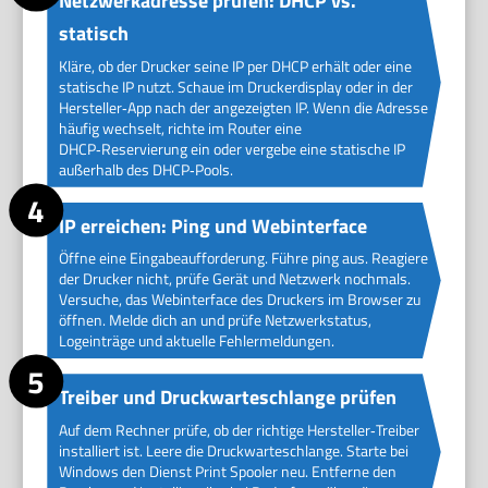
Netzwerkadresse prüfen: DHCP vs.
statisch
Kläre, ob der Drucker seine IP per DHCP erhält oder eine
statische IP nutzt. Schaue im Druckerdisplay oder in der
Hersteller‑App nach der angezeigten IP. Wenn die Adresse
häufig wechselt, richte im Router eine
DHCP‑Reservierung ein oder vergebe eine statische IP
außerhalb des DHCP‑Pools.
IP erreichen: Ping und Webinterface
Öffne eine Eingabeaufforderung. Führe ping aus. Reagiere
der Drucker nicht, prüfe Gerät und Netzwerk nochmals.
Versuche, das Webinterface des Druckers im Browser zu
öffnen. Melde dich an und prüfe Netzwerkstatus,
Logeinträge und aktuelle Fehlermeldungen.
Treiber und Druckwarteschlange prüfen
Auf dem Rechner prüfe, ob der richtige Hersteller‑Treiber
installiert ist. Leere die Druckwarteschlange. Starte bei
Windows den Dienst Print Spooler neu. Entferne den