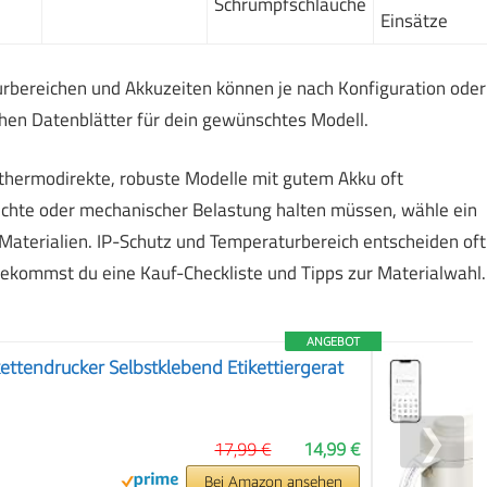
Schrumpfschläuche
Einsätze
rbereichen und Akkuzeiten können je nach Konfiguration oder
chen Datenblätter für dein gewünschtes Modell.
thermodirekte, robuste Modelle mit gutem Akku oft
uchte oder mechanischer Belastung halten müssen, wähle ein
aterialien. IP-Schutz und Temperaturbereich entscheiden oft
 bekommst du eine Kauf-Checkliste und Tipps zur Materialwahl.
ANGEBOT
ttendrucker Selbstklebend Etikettiergerat
❯
17,99 €
14,99 €
Bei Amazon ansehen