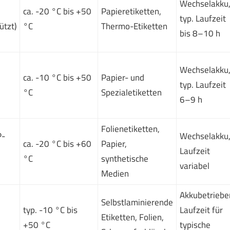
Wechselakku
ca. -20 °C bis +50
Papieretiketten,
typ. Laufzeit
ützt)
°C
Thermo-Etiketten
bis 8–10 h
Wechselakku
ca. -10 °C bis +50
Papier- und
typ. Laufzeit
°C
Spezialetiketten
6–9 h
Folienetiketten,
P-
Wechselakku
ca. -20 °C bis +60
Papier,
Laufzeit
°C
synthetische
variabel
Medien
Akkubetriebe
Selbstlaminierende
typ. -10 °C bis
Laufzeit für
Etiketten, Folien,
+50 °C
typische