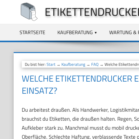
Zum
ETIKETTENDRUCKE
Inhalt
springen
STARTSEITE
KAUFBERATUNG
WARTUNG & 
Du bist hier:
Start
→
Kaufberatung
→
FAQ
→ Welche Etikettendru
WELCHE ETIKETTENDRUCKER E
EINSATZ?
Du arbeitest draußen. Als Handwerker, Logistikmita
brauchst du Etiketten, die draußen halten. Regen,
Aufkleber stark zu. Manchmal musst du mobil drucke
Oberfläche. Schlechte Haftung, verblassende Texte 