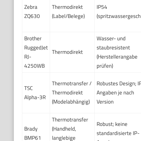
Zebra
Thermodirekt
IP54
ZQ630
(Label/Belege)
(spritzwassergesch
Brother
Wasser- und
RuggedJet
staubresistent
Thermodirekt
RJ-
(Herstellerangabe
4250WB
prüfen)
Thermotransfer /
Robustes Design; I
TSC
Thermodirekt
Angaben je nach
Alpha-3R
(Modelabhängig)
Version
Thermotransfer
Robust; keine
Brady
(Handheld,
standardisierte IP-
BMP61
langlebige