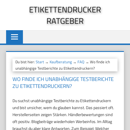
Zum
ETIKETTENDRUCKER
Inhalt
RATGEBER
springen
Du bist hier:
Start
→
Kaufberatung
→
FAQ
→ Wo finde ich
unabhängige Testberichte zu Etikettendruckern?
WO FINDE ICH UNABHÄNGIGE TESTBERICHTE
ZU ETIKETTENDRUCKERN?
Du suchst unabhängige Testberichte zu Etikettendruckern
und bist unsicher, wem du glauben kannst. Das passiert oft.
Herstellerseiten zeigen Stärken. Händlerbewertungen sind
oft positiv. Blogbeiträge wiederholen Werbeinfos. Im Alltag
brauchst du aber klare Antworten. Zum Beispiel: Welcher