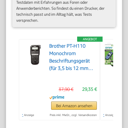
Testdaten mit Erfahrungen aus Foren oder
Anwenderberichten. So findest du einen Drucker, der
technisch passt und im Alltag hält, was Tests
versprechen.
ANGEBOT
Brother PT-H110
Monochrom
Beschriftungsgerät
(für 3,5 bis 12 mm
breite TZe-
Schriftbänder, bis zu
37,90 €
29,35 €
20 mm/Sek.
Druckgeschwindigkeit)
Bei Amazon ansehen
*
Anzeige
Preis inkl. MwSt., zzgl. Versandkosten
*
Anzeige