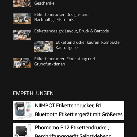
Geschenke
Etikettendrucker: Design- und
Nachhaltigkeitstrends
Etikettendesign: Layout, Druck & Barcode
Etikettendrucker kaufen: Kompakter
Kaufratgeber
Etikettendrucker: Einrichtung und
Grundfunktionen
EMPFEHLUNGEN
NIIMBOT Etikettendrucker, B1
Bluetooth Etikettiergerät mit Größeres
Etikett, Selbstklebendes Aufkleber
Phomemo P12 Etikettendrucker,
Druckgröße 20-50 mm Kompatibel mit iOS und
Beschriftungsgerät Selbstklebend