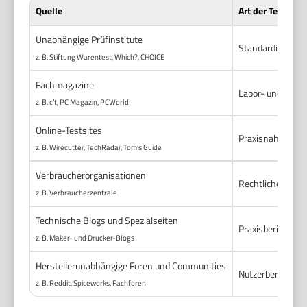
Quelle
Art der Tests
Unabhängige Prüfinstitute
Standardisierte 
z. B. Stiftung Warentest, Which?, CHOICE
Fachmagazine
Labor- und Praxi
z. B. c’t, PC Magazin, PCWorld
Online-Testsites
Praxisnahe Test
z. B. Wirecutter, TechRadar, Tom’s Guide
Verbraucherorganisationen
Rechtliche Hinwe
z. B. Verbraucherzentrale
Technische Blogs und Spezialseiten
Praxisberichte, T
z. B. Maker- und Drucker-Blogs
Herstellerunabhängige Foren und Communities
Nutzerberichte,
z. B. Reddit, Spiceworks, Fachforen