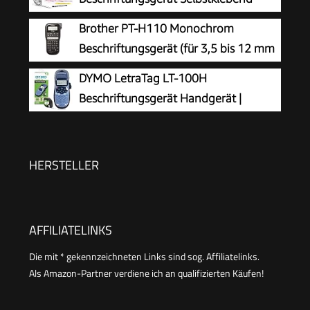
Android für Heim, Büro, Blau
Wasserfest
Brother PT-H110 Monochrom
Beschriftungsgerät (für 3,5 bis 12 mm
breite TZe-Schriftbänder, bis zu 20
DYMO LetraTag LT-100H
mm/Sek. Druckgeschwindigkeit)
Beschriftungsgerät Handgerät |
Tragbares Etikettiergerät mit ABC
Tastatur | blau | Ideal fürs Büro oder zu Hause
HERSTELLER
AFFILIATELINKS
Die mit * gekennzeichneten Links sind sog. Affiliatelinks.
Als Amazon-Partner verdiene ich an qualifizierten Käufen!