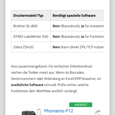
Druckermodell/Typ
Benötigt spezielle Software
Brother QL-800
Nein
(Basisdruck);
Ja
für erweiterte Layo
DYMO LabelWriter 550
Nein
(Basisdruck);
Ja
für Funktionen mit
Zebra ZD420
Nein
(kann direkt ZPL/TCP nutzen);
Ja
fü
Kurz zusammengefasst: Für einfachen Etikettendruck
reichen die Treiber meist aus. Wenn du Barcodes,
Seriennummern oder Anbindung an Excel/ERP brauchst, ist
zusätzliche Software
sinnvoll. Prüfe vorher, welche
Funktionen dein Workflow wirklich verlangt.
ANGEBOT
Phomemo P12