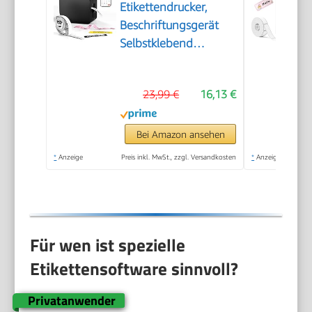
Etikettendrucker,
Beschriftungsgerät
Selbstklebend
Wasserfest
23,99 €
16,13 €
Bei Amazon ansehen
*
Anzeige
Preis inkl. MwSt., zzgl. Versandkosten
*
Anzeige
Für wen ist spezielle
Etikettensoftware sinnvoll?
Privatanwender