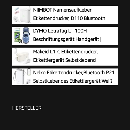
NIIMBOT Namensaufkleber
Etikettendrucker, D110 Bluetooth
Etikettiergerät
DYMO LetraTag LT-100H
Beschriftungsgerät Handgerät |
Tragbares Etikettiergerät mit ABC
Makeid L1-C Etikettendrucker,
Tastatur | blau | Ideal fürs Büro oder zu Hause
Etikettiergerät Selbstklebend
Beschriftungsgerät Bluetooth
Nelko Etikettendrucker,Bluetooth P21
Tragbarer Labeldrucker Mini Label Printer für
Selbstklebendes Etikettiergerät Weiß
Zuhause & Büro, Druckgröße 9-16 mm 31mm/s
HERSTELLER