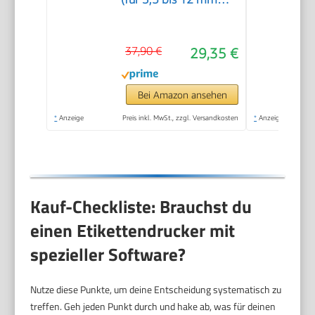
breite TZe-
Schriftbänder, bis zu
37,90 €
29,35 €
20 mm/Sek.
Druckgeschwindigkeit)
Bei Amazon ansehen
*
Anzeige
Preis inkl. MwSt., zzgl. Versandkosten
*
Anzeige
Kauf-Checkliste: Brauchst du
einen Etikettendrucker mit
spezieller Software?
Nutze diese Punkte, um deine Entscheidung systematisch zu
treffen. Geh jeden Punkt durch und hake ab, was für deinen