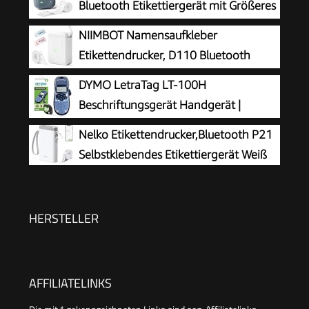
Bluetooth Etikettiergerät mit Größeres
Etikett, Selbstklebendes Aufkleber
NIIMBOT Namensaufkleber
Druckgröße 20-50 mm Kompatibel mit iOS und
Etikettendrucker, D110 Bluetooth
Android für Heim, Büro, Blau
Etikettiergerät
DYMO LetraTag LT-100H
Beschriftungsgerät Handgerät |
Tragbares Etikettiergerät mit ABC
Nelko Etikettendrucker,Bluetooth P21
Tastatur | blau | Ideal fürs Büro oder zu Hause
Selbstklebendes Etikettiergerät Weiß
HERSTELLER
AFFILIATELINKS