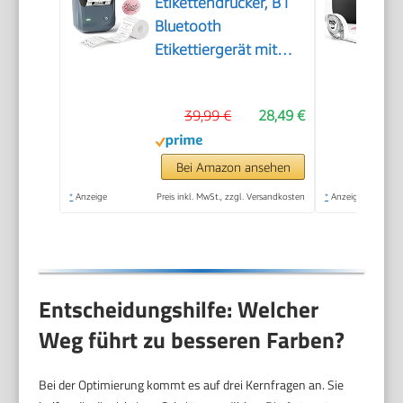
Etikettendrucker, B1
Bluetooth
Etikettiergerät mit
Größeres Etikett,
Selbstklebendes
39,99 €
28,49 €
Aufkleber Druckgröße
20-50 mm
Kompatibel mit iOS
Bei Amazon ansehen
und Android für
*
Anzeige
Preis inkl. MwSt., zzgl. Versandkosten
*
Anzeige
Heim, Büro, Blau
Entscheidungshilfe: Welcher
Weg führt zu besseren Farben?
Bei der Optimierung kommt es auf drei Kernfragen an. Sie