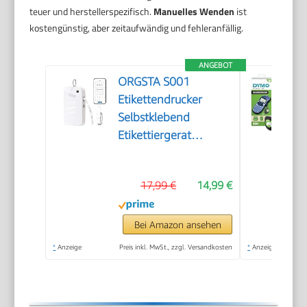
teuer und herstellerspezifisch.
Manuelles Wenden
ist
kostengünstig, aber zeitaufwändig und fehleranfällig.
ANGEBOT
ORGSTA S001
Etikettendrucker
Selbstklebend
Etikettiergerat
Bluetooth
17,99 €
14,99 €
Bei Amazon ansehen
*
Anzeige
Preis inkl. MwSt., zzgl. Versandkosten
*
Anzeige