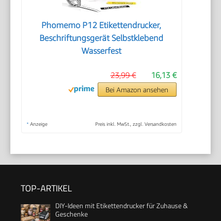
Phomemo P12 Etikettendrucker,
Beschriftungsgerät Selbstklebend
Wasserfest
23,99 €
16,13 €
Bei Amazon ansehen
*
Anzeige
Preis inkl. MwSt., zzgl. Versandkosten
TOP-ARTIKEL
DIY-Ideen mit Etikettendrucker für Zuhause &
Geschenke