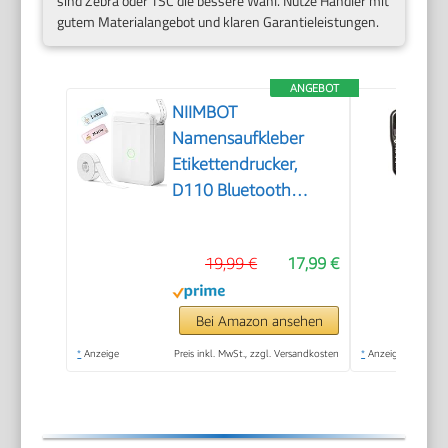
sind Zebra oder TSC die bessere Wahl. Nutze Händler mit
gutem Materialangebot und klaren Garantieleistungen.
ANGEBOT
NIIMBOT
Namensaufkleber
Etikettendrucker,
D110 Bluetooth
Etikettiergerät
19,99 €
17,99 €
Bei Amazon ansehen
*
Anzeige
Preis inkl. MwSt., zzgl. Versandkosten
*
Anzeige