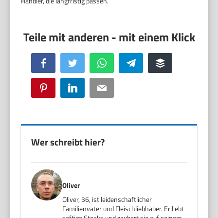
Händler, die langfristig passen.
Facebook
Twitter
WhatsApp
Telegram
Buffer
Pinterest
LinkedIn
Email
Wer schreibt hier?
Oliver
Oliver, 36, ist leidenschaftlicher
Familienvater und Fleischliebhaber. Er liebt
saftige Steaks und zaubert sie auf seinem