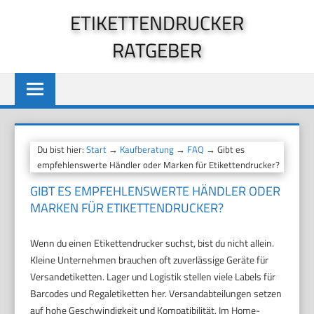
Zum
ETIKETTENDRUCKER
Inhalt
RATGEBER
springen
Du bist hier:
Start
→
Kaufberatung
→
FAQ
→ Gibt es
empfehlenswerte Händler oder Marken für Etikettendrucker?
GIBT ES EMPFEHLENSWERTE HÄNDLER ODER
MARKEN FÜR ETIKETTENDRUCKER?
Wenn du einen Etikettendrucker suchst, bist du nicht allein.
Kleine Unternehmen brauchen oft zuverlässige Geräte für
Versandetiketten. Lager und Logistik stellen viele Labels für
Barcodes und Regaletiketten her. Versandabteilungen setzen
auf hohe Geschwindigkeit und Kompatibilität. Im Home-