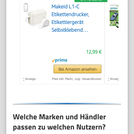
Makeid L1-C
Etikettendrucker,
Etikettiergerät
Selbstklebend
Beschriftungsgerät
Bluetooth Tragbarer
12,99 €
Labeldrucker Mini
Label Printer für
Zuhause & Büro,
Bei Amazon ansehen
Druckgröße 9-16 mm
*
Anzeige
Preis inkl. MwSt., zzgl. Versandkosten
*
Anzeige
31mm/s
Welche Marken und Händler
passen zu welchen Nutzern?