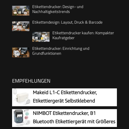
Etikettendrucker: Design- und
Nachhaltigkeitstrends
Etikettendesign: Layout, Druck & Barcode
Etikettendrucker kaufen: Kompakter
Kaufratgeber
Etikettendrucker: Einrichtung und
Grundfunktionen
EMPFEHLUNGEN
Makeid L1-C Etikettendrucker,
Etikettiergerät Selbstklebend
Beschriftungsgerät Bluetooth
NIIMBOT Etikettendrucker, B1
Tragbarer Labeldrucker Mini Label Printer für
Bluetooth Etikettiergerät mit Größeres
Zuhause & Büro, Druckgröße 9-16 mm 31mm/s