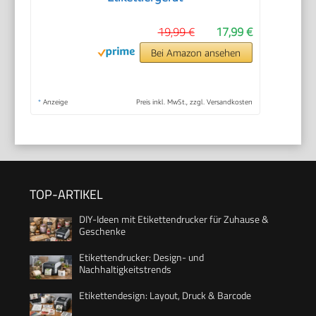
19,99 €
17,99 €
Bei Amazon ansehen
*
Anzeige
Preis inkl. MwSt., zzgl. Versandkosten
TOP-ARTIKEL
DIY-Ideen mit Etikettendrucker für Zuhause &
Geschenke
Etikettendrucker: Design- und
Nachhaltigkeitstrends
Etikettendesign: Layout, Druck & Barcode