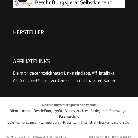
Beschriftungsgerät Selbstklebend
Wasserfest
HERSTELLER
AFFILIATELINKS
Die mit * gekennzeichneten Links sind sog. Affiliatelinks.
Als Amazon-Partner verdiene ich an qualifizierten Käufen!
Weitere thematisch passende Portale:
Büroelektronik
·
Beschriftungsgerät
·
Aktenvernichter
·
Bindegerät
·
Briefwaage
·
Falzmaschine
Dokumentenscanner
·
Laminiergerät
·
Presenter
·
Tintenstrahldrucker
·
Laserdrucker
© 2023-2026
Ostsee-Ventures UG
Datenschutz
·
Impressum