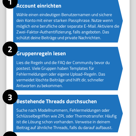
Account einrichten
Wähle einen eindeutigen Benutzernamen und sichere
dein Konto mit einer starken Passphrase. Nutze wenn
möglich eine berufliche oder separate E-Mail. Aktiviere die
Zwei-Faktor-Authentifizierung, falls angeboten. Das
schützt deine Beiträge und private Nachrichten.
Gruppenregeln lesen
Lies die Regeln und die FAQ der Community bevor du
postest. Viele Gruppen haben Templates für
Fehlermeldungen oder eigene Upload-Regeln. Das
vermeidet löschte Beiträge und hilft dir, schneller
Antworten zu bekommen.
Bestehende Threads durchsuchen
Suche nach Modellnummern, Fehlermeldungen oder
Schlüsselbegriffen wie ZPL oder Thermotransfer. Häufig
ist die Lösung schon vorhanden. Verweise in deinem
Beitrag auf ähnliche Threads, falls du darauf aufbaust.