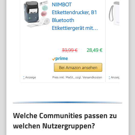
NIIMBOT
Etikettendrucker, B1
Bluetooth
Etikettiergerät mit
Größeres Etikett,
Selbstklebendes
39,99 €
28,49 €
Aufkleber Druckgröße
20-50 mm
Kompatibel mit iOS
Bei Amazon ansehen
und Android für
*
Anzeige
Preis inkl. MwSt., zzgl. Versandkosten
*
Anzeige
Heim, Büro, Blau
Welche Communities passen zu
welchen Nutzergruppen?