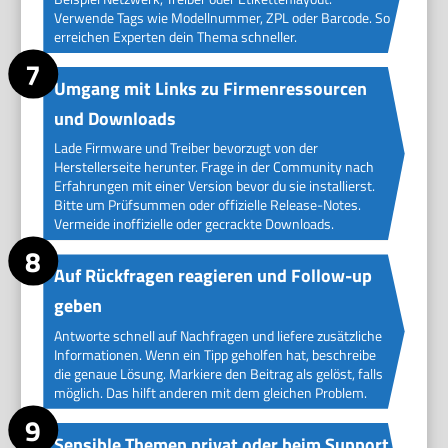
Verwende Tags wie Modellnummer, ZPL oder Barcode. So
erreichen Experten dein Thema schneller.
Umgang mit Links zu Firmenressourcen
und Downloads
Lade Firmware und Treiber bevorzugt von der
Herstellerseite herunter. Frage in der Community nach
Erfahrungen mit einer Version bevor du sie installierst.
Bitte um Prüfsummen oder offizielle Release-Notes.
Vermeide inoffizielle oder gecrackte Downloads.
Auf Rückfragen reagieren und Follow-up
geben
Antworte schnell auf Nachfragen und liefere zusätzliche
Informationen. Wenn ein Tipp geholfen hat, beschreibe
die genaue Lösung. Markiere den Beitrag als gelöst, falls
möglich. Das hilft anderen mit dem gleichen Problem.
Sensible Themen privat oder beim Support