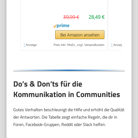
Größeres Etikett,
Selbstklebendes
39,99 €
28,49 €
Aufkleber Druckgröße
20-50 mm
Kompatibel mit iOS
Bei Amazon ansehen
und Android für
*
Anzeige
Preis inkl. MwSt., zzgl. Versandkosten
*
Anzeige
Heim, Büro, Blau
Do’s & Don’ts für die
Kommunikation in Communities
Gutes Verhalten beschleunigt die Hilfe und erhöht die Qualität
der Antworten. Die Tabelle zeigt einfache Regeln, die dir in
Foren, Facebook-Gruppen, Reddit oder Slack helfen.