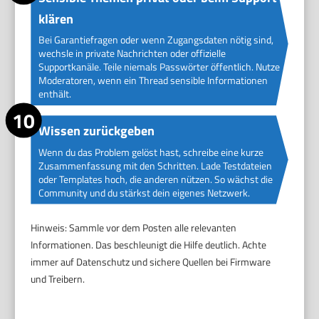
klären
Bei Garantiefragen oder wenn Zugangsdaten nötig sind,
wechsle in private Nachrichten oder offizielle
Supportkanäle. Teile niemals Passwörter öffentlich. Nutze
Moderatoren, wenn ein Thread sensible Informationen
enthält.
Wissen zurückgeben
Wenn du das Problem gelöst hast, schreibe eine kurze
Zusammenfassung mit den Schritten. Lade Testdateien
oder Templates hoch, die anderen nützen. So wächst die
Community und du stärkst dein eigenes Netzwerk.
Hinweis: Sammle vor dem Posten alle relevanten
Informationen. Das beschleunigt die Hilfe deutlich. Achte
immer auf Datenschutz und sichere Quellen bei Firmware
und Treibern.