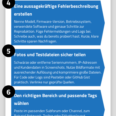
Eine aussagekräftige Fehlerbeschreibung
erstellen
Nenne Modell, Firmware-Version, Betriebssystem,
verwendete Software und genaue Schritte zur
Reproduktion. Füge Fehlermeldungen und Logs bei.
Schreibe auch, was du bereits probiert hast. Kurze, klare
Schritte sparen Nachfragen.
Fotos und Testdateien sicher teilen
Schwärze oder entferne Seriennummern, IP-Adressen
und Kundendaten in Screenshots. Nutze Bildformate mit
ausreichender Auflösung und komprimiere große Dateien.
Für Code oder Logs sind Pastebin oder GitHub Gist
praktisch. Verlinke nur geprüfte Quellen.
Den richtigen Bereich und passende Tags
wählen
Poste im passenden Subforum oder Channel, zum
Beispiel Netzwerk, Treiber oder Etikettenlayout.