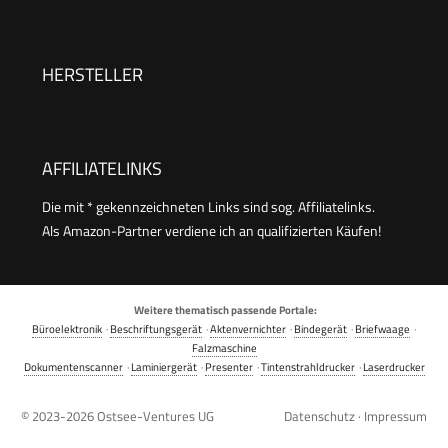
Etikett, Selbstklebendes Aufkleber
Druckgröße 20-50 mm Kompatibel mit iOS und
Android für Heim, Büro, Blau
HERSTELLER
AFFILIATELINKS
Die mit * gekennzeichneten Links sind sog. Affiliatelinks.
Als Amazon-Partner verdiene ich an qualifizierten Käufen!
Weitere thematisch passende Portale:
Büroelektronik
·
Beschriftungsgerät
·
Aktenvernichter
·
Bindegerät
·
Briefwaage
·
Falzmaschine
Dokumentenscanner
·
Laminiergerät
·
Presenter
·
Tintenstrahldrucker
·
Laserdrucker
© 2023-2026
Ostsee-Ventures UG
Datenschutz
·
Impressum