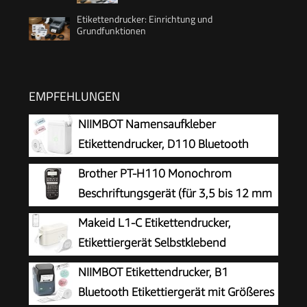
Etikettendrucker: Einrichtung und
Grundfunktionen
EMPFEHLUNGEN
NIIMBOT Namensaufkleber
Etikettendrucker, D110 Bluetooth
Etikettiergerät
Brother PT-H110 Monochrom
Beschriftungsgerät (für 3,5 bis 12 mm
breite TZe-Schriftbänder, bis zu 20
Makeid L1-C Etikettendrucker,
mm/Sek. Druckgeschwindigkeit)
Etikettiergerät Selbstklebend
Beschriftungsgerät Bluetooth
NIIMBOT Etikettendrucker, B1
Tragbarer Labeldrucker Mini Label Printer für
Bluetooth Etikettiergerät mit Größeres
Zuhause & Büro, Druckgröße 9-16 mm 31mm/s