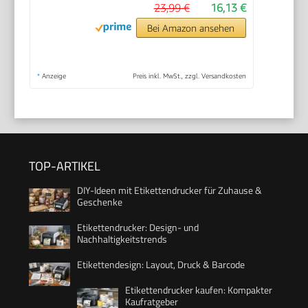
23,99 €
16,13 €
Bei Amazon ansehen
*
Anzeige
Preis inkl. MwSt., zzgl. Versandkosten
TOP-ARTIKEL
DIY-Ideen mit Etikettendrucker für Zuhause &
Geschenke
Etikettendrucker: Design- und
Nachhaltigkeitstrends
Etikettendesign: Layout, Druck & Barcode
Etikettendrucker kaufen: Kompakter
Kaufratgeber