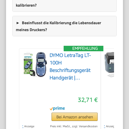
kalibrieren?
Beeinflusst die Kalibrierung die Lebensdauer
meines Druckers?
EMPFEHLUNG
DYMO LetraTag LT-
100H
Beschriftungsgerät
Handgerät |
Tragbares
Etikettiergerät mit
32,71 €
ABC Tastatur | blau |
Ideal fürs Büro oder
zu Hause
Bei Amazon ansehen
*
Anzeige
Preis inkl. MwSt., zzgl. Versandkosten
*
Anzeige