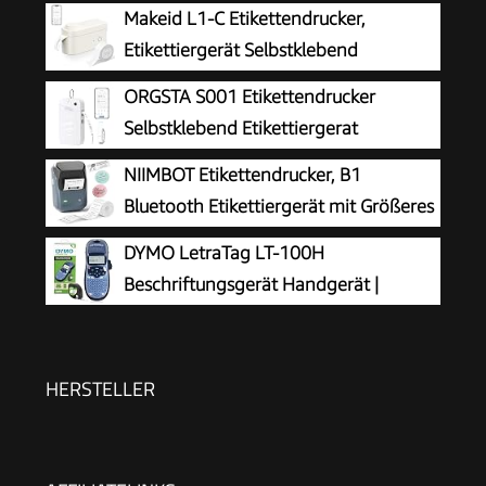
Makeid L1-C Etikettendrucker,
Etikettiergerät Selbstklebend
Beschriftungsgerät Bluetooth
ORGSTA S001 Etikettendrucker
Tragbarer Labeldrucker Mini Label Printer für
Selbstklebend Etikettiergerat
Zuhause & Büro, Druckgröße 9-16 mm 31mm/s
Bluetooth
NIIMBOT Etikettendrucker, B1
Bluetooth Etikettiergerät mit Größeres
Etikett, Selbstklebendes Aufkleber
DYMO LetraTag LT-100H
Druckgröße 20-50 mm Kompatibel mit iOS und
Beschriftungsgerät Handgerät |
Android für Heim, Büro, Blau
Tragbares Etikettiergerät mit ABC
Tastatur | blau | Ideal fürs Büro oder zu Hause
HERSTELLER