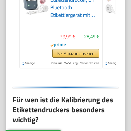
Bluetooth
Etikettiergerät mit
Größeres Etikett,
Selbstklebendes
39,99 €
28,49 €
Aufkleber Druckgröße
20-50 mm
Kompatibel mit iOS
Bei Amazon ansehen
und Android für
*
Anzeige
Preis inkl. MwSt., zzgl. Versandkosten
*
Anzeige
Heim, Büro, Blau
Für wen ist die Kalibrierung des
Etikettendruckers besonders
wichtig?