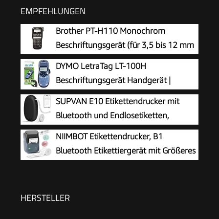
EMPFEHLUNGEN
Brother PT-H110 Monochrom
Beschriftungsgerät (für 3,5 bis 12 mm
breite TZe-Schriftbänder, bis zu 20
DYMO LetraTag LT-100H
mm/Sek. Druckgeschwindigkeit)
Beschriftungsgerät Handgerät |
Tragbares Etikettiergerät mit ABC
SUPVAN E10 Etikettendrucker mit
Tastatur | blau | Ideal fürs Büro oder zu Hause
Bluetooth und Endlosetiketten,
Schwarz
NIIMBOT Etikettendrucker, B1
Bluetooth Etikettiergerät mit Größeres
Etikett, Selbstklebendes Aufkleber
Druckgröße 20-50 mm Kompatibel mit iOS und
Android für Heim, Büro, Blau
HERSTELLER