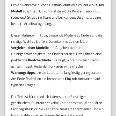
Fehler wahrscheinlicher. Deshalb lohnt es sich, auf ein
leises
Modell
zu achten. Du schonst damit die Konzentration. Du
reduzierst Stress im Team und bei Kunden. Du erhältst eine
bessere Arbeitsumgebung.
Dieser Ratgeber hilft dir, passende Modelle zu finden und die
richtige Wahl zu treffen. Du bekommst einen klaren
Vergleich leiser Modelle
mit Angaben zu Lautstärke,
Druckgeschwindigkeit und Einsatzbereich. Dazu gibt es eine
praktische
Kaufcheckliste
. Sie zeigt, worauf du technisch
achten musst. Außerdem erklären wir einfache
Wartungstipps
, die die Lautstärke langfristig gering halten.
Am Ende findest du ein kompaktes
FAQ
mit Antworten auf
typische Fragen.
Der Text ist für technisch interessierte Einsteiger
geschrieben. Du brauchst keine Vorkenntnisse. Wir erklären
Fachbegriffe kurz. So kannst du fundiert entscheiden und ein
Gerät wählen, das zu deinem Arbeitsplatz passt.