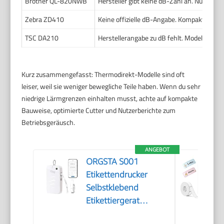
Brother QL-820NWB
Hersteller gibt keine dB-Zahl an. Nutzer
Zebra ZD410
Keine offizielle dB-Angabe. Kompaktbauwe
TSC DA210
Herstellerangabe zu dB fehlt. Modell gilt a
Kurz zusammengefasst: Thermodirekt-Modelle sind oft
leiser, weil sie weniger bewegliche Teile haben. Wenn du sehr
niedrige Lärmgrenzen einhalten musst, achte auf kompakte
Bauweise, optimierte Cutter und Nutzerberichte zum
Betriebsgeräusch.
ANGEBOT
ORGSTA S001
Etikettendrucker
Selbstklebend
Etikettiergerat
Bluetooth