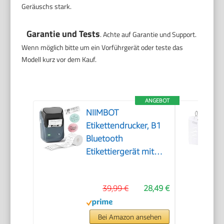
Geräuschs stark.
Garantie und Tests
. Achte auf Garantie und Support.
Wenn möglich bitte um ein Vorführgerät oder teste das
Modell kurz vor dem Kauf.
ANGEBOT
NIIMBOT
Etikettendrucker, B1
Bluetooth
Etikettiergerät mit
Größeres Etikett,
Selbstklebendes
39,99 €
28,49 €
Aufkleber Druckgröße
20-50 mm
Kompatibel mit iOS
Bei Amazon ansehen