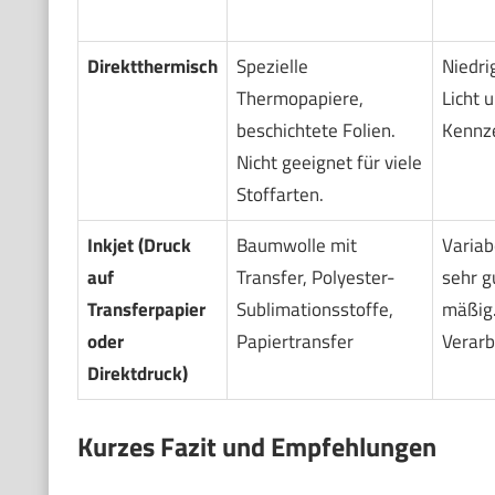
Direktthermisch
Spezielle
Niedri
Thermopapiere,
Licht 
beschichtete Folien.
Kennze
Nicht geeignet für viele
Stoffarten.
Inkjet (Druck
Baumwolle mit
Variab
auf
Transfer, Polyester-
sehr g
Transferpapier
Sublimationsstoffe,
mäßig.
oder
Papiertransfer
Verarb
Direktdruck)
Kurzes Fazit und Empfehlungen