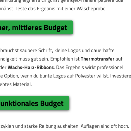
eimlösung eignen sich günstige Inkjet-Transferpapiere oder
nnähst. Teste das Ergebnis mit einer Wäscheprobe.
er, mittleres Budget
 brauchst saubere Schrift, kleine Logos und dauerhafte
ändigkeit muss gut sein. Empfohlen ist
Thermotransfer
auf
der
Wachs-Harz-Ribbons
. Das Ergebnis wirkt professionell
e Option, wenn du bunte Logos auf Polyester willst. Investier
ebtes Material.
funktionales Budget
hzyklen und starke Reibung aushalten. Auflagen sind oft hoch.