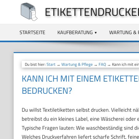
Zum
ETIKETTENDRUCKE
Inhalt
springen
STARTSEITE
KAUFBERATUNG
WARTUNG & 
Du bist hier:
Start
→
Wartung & Pflege
→
FAQ
→ Kann ich mit ein
KANN ICH MIT EINEM ETIKETT
BEDRUCKEN?
Du willst Textiletiketten selbst drucken. Vielleicht 
betreibst du ein kleines Label, eine Wäscherei oder
Typische Fragen lauten: Wie waschbeständig sind d
Welches Druckverfahren liefert scharfe Schrift, fe