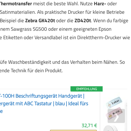
Thermotransfer
meist die beste Wahl. Nutze
Harz-
oder
tinmaterialien. Als praktische Drucker für kleine Betriebe
Beispiel die
Zebra GK420t
oder die
ZD420t
. Wenn du farbige
t einem Sawgrass SG500 oder einem geeigneten Epson
 Etiketten oder Versandlabel ist ein Direkttherm-Drucker wie
Prüfe Waschbeständigkeit und das Verhalten beim Nähen. So
nde Technik für dein Produkt.
EMPFEHLUNG
-100H Beschriftungsgerät Handgerät |
rgerät mit ABC Tastatur | blau | Ideal fürs
se
❯
32,71 €