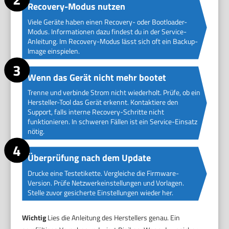
Recovery-Modus nutzen
Viele Geräte haben einen Recovery- oder Bootloader-
Modus. Informationen dazu findest du in der Service-
Anleitung. Im Recovery-Modus lässt sich oft ein Backup-
Image einspielen.
Wenn das Gerät nicht mehr bootet
Trenne und verbinde Strom nicht wiederholt. Prüfe, ob ein
Hersteller-Tool das Gerät erkennt. Kontaktiere den
Support, falls interne Recovery-Schritte nicht
funktionieren. In schweren Fällen ist ein Service-Einsatz
nötig.
Überprüfung nach dem Update
Drucke eine Testetikette. Vergleiche die Firmware-
Version. Prüfe Netzwerkeinstellungen und Vorlagen.
Stelle zuvor gesicherte Einstellungen wieder her.
Wichtig
Lies die Anleitung des Herstellers genau. Ein