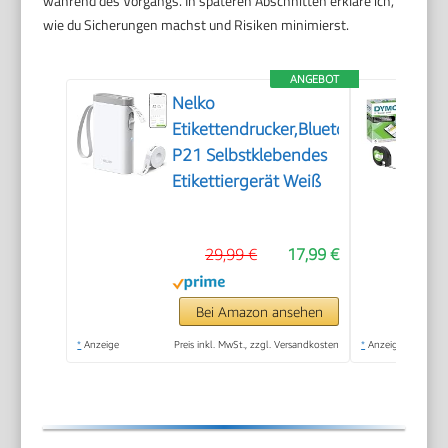
während des Vorgangs. In späteren Abschnitten erkläre ich,
wie du Sicherungen machst und Risiken minimierst.
ANGEBOT
Nelko
Etikettendrucker,Bluetooth
P21 Selbstklebendes
Etikettiergerät Weiß
29,99 €
17,99 €
Bei Amazon ansehen
*
Anzeige
Preis inkl. MwSt., zzgl. Versandkosten
*
Anzeige