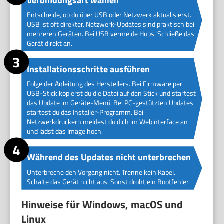
Verbindungsart wählen
Entscheide, ob du über USB oder Netzwerk aktualisierst.
USB ist oft direkter. Netzwerk-Updates sind praktisch bei
mehreren Geräten. Bei USB vermeide Hubs. Schließe das
Gerät direkt an.
Installationsschritte ausführen
Folge der Anleitung des Herstellers. Bei Firmware per
USB-Stick kopierst du die Datei auf den Stick und startest
das Update im Geräte-Menü. Bei PC-gestützten Updates
startest du das Installer-Programm. Bei
Netzwerkdruckern meldest du dich im Webinterface an
und lädst das Image hoch.
Während des Updates nicht unterbrechen
Unterbreche den Vorgang nicht. Trenne kein Kabel.
Schalte das Gerät nicht aus. Sonst droht ein Bootfehler.
Hinweise für Windows, macOS und
Linux