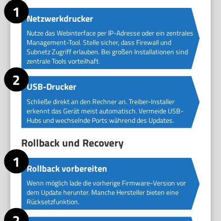
Netzwerkdrucker
Nutze das Webinterface per IP-Adresse oder ein zentrales
Management-Tool. Stelle sicher, dass Firewall und
Subnetz Zugriff erlauben. Bei großen Installationen sind
zentrale Tools vorteilhaft.
USB-Drucker
Schließe direkt an den Rechner an. Treiber-Installer
erkennt das Gerät meist automatisch. Vermeide USB-
Hubs und wechselnde Ports während des Updates.
Rollback und Recovery
Rollback vorbereiten
Wenn möglich lade die vorherige Firmware-Version vor
dem Update herunter. Manche Hersteller bieten eine
Rücksetzfunktion.