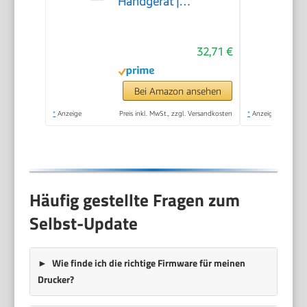
Handgerät |
Tragbares
Etikettiergerät mit
32,71 €
ABC Tastatur | blau |
Ideal fürs Büro oder
zu Hause
Bei Amazon ansehen
*
Anzeige
Preis inkl. MwSt., zzgl. Versandkosten
*
Anzeige
Häufig gestellte Fragen zum
Selbst-Update
Wie finde ich die richtige Firmware für meinen
Drucker?