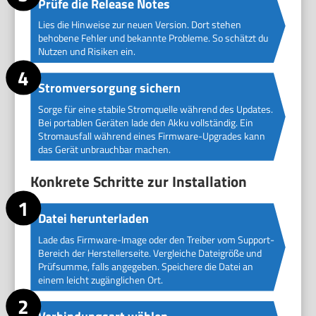
Prüfe die Release Notes
Lies die Hinweise zur neuen Version. Dort stehen
behobene Fehler und bekannte Probleme. So schätzt du
Nutzen und Risiken ein.
Stromversorgung sichern
Sorge für eine stabile Stromquelle während des Updates.
Bei portablen Geräten lade den Akku vollständig. Ein
Stromausfall während eines Firmware-Upgrades kann
das Gerät unbrauchbar machen.
Konkrete Schritte zur Installation
Datei herunterladen
Lade das Firmware-Image oder den Treiber vom Support-
Bereich der Herstellerseite. Vergleiche Dateigröße und
Prüfsumme, falls angegeben. Speichere die Datei an
einem leicht zugänglichen Ort.