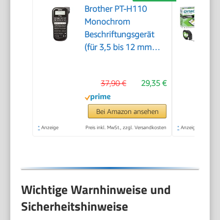
Brother PT-H110
Monochrom
Beschriftungsgerät
(für 3,5 bis 12 mm
breite TZe-
Schriftbänder, bis zu
37,90 €
29,35 €
20 mm/Sek.
Druckgeschwindigkeit)
Bei Amazon ansehen
*
Anzeige
Preis inkl. MwSt., zzgl. Versandkosten
*
Anzeige
Wichtige Warnhinweise und
Sicherheitshinweise