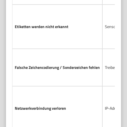
Etiketten werden nicht erkannt
Sensorkalibri
Falsche Zeichencodierung / Sonderzeichen fehlen
Treiber oder 
Netzwerkverbindung verloren
IP-Adresse g