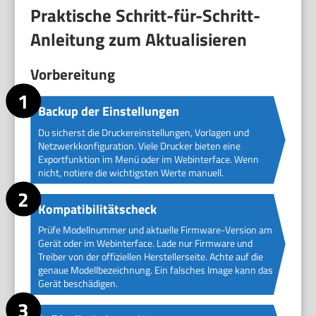
Praktische Schritt-für-Schritt-
Anleitung zum Aktualisieren
Vorbereitung
Backup der Einstellungen
Du sicherst die Druckereinstellungen, Vorlagen und
Netzwerkkonfiguration. Viele Drucker bieten eine
Exportfunktion im Menü oder im Webinterface. Wenn
nicht, notiere die wichtigsten Werte manuell.
Kompatibilitätscheck
Prüfe Modellnummer und aktuelle Firmware-Version am
Gerät oder im Webinterface. Lade nur Firmware und
Treiber von der offiziellen Herstellerseite. Achte auf die
genaue Modellbezeichnung. Ein falsches Image kann das
Gerät beschädigen.