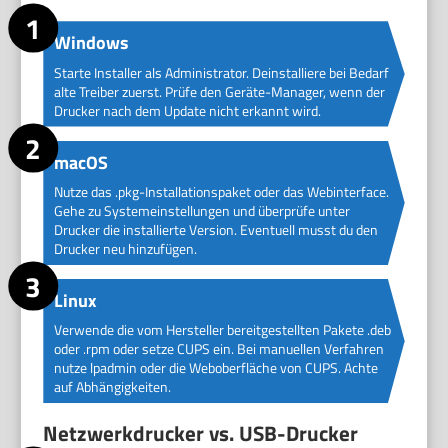
Windows
Starte Installer als Administrator. Deinstalliere bei Bedarf
alte Treiber zuerst. Prüfe den Geräte-Manager, wenn der
Drucker nach dem Update nicht erkannt wird.
macOS
Nutze das .pkg-Installationspaket oder das Webinterface.
Gehe zu Systemeinstellungen und überprüfe unter
Drucker die installierte Version. Eventuell musst du den
Drucker neu hinzufügen.
Linux
Verwende die vom Hersteller bereitgestellten Pakete .deb
oder .rpm oder setze CUPS ein. Bei manuellen Verfahren
nutze lpadmin oder die Weboberfläche von CUPS. Achte
auf Abhängigkeiten.
Netzwerkdrucker vs. USB-Drucker