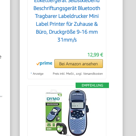
Etikettiergerät Selbstklebend
Beschriftungsgerät Bluetooth
Tragbarer Labeldrucker Mini
Label Printer für Zuhause &
Büro, Druckgröße 9-16 mm
31mm/s
12,99 €
e
Bei Amazon ansehen
*
Anzeige
Preis inkl. MwSt., zzgl. Versandkosten
EMPFEHLUNG