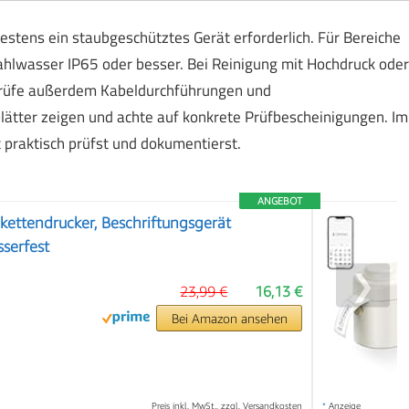
destens ein staubgeschütztes Gerät erforderlich. Für Bereiche
ahlwasser IP65 oder besser. Bei Reinigung mit Hochdruck oder
Prüfe außerdem Kabeldurchführungen und
ätter zeigen und achte auf konkrete Prüfbescheinigungen. Im
t praktisch prüfst und dokumentierst.
ANGEBOT
ettendrucker, Beschriftungsgerät
serfest
❯
23,99 €
16,13 €
Bei Amazon ansehen
Preis inkl. MwSt., zzgl. Versandkosten
*
Anzeige