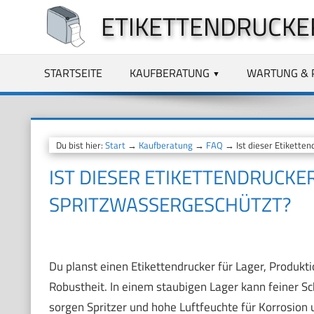
Zum
ETIKETTENDRUCKE
Inhalt
springen
STARTSEITE
KAUFBERATUNG
WARTUNG & 
Du bist hier:
Start
→
Kaufberatung
→
FAQ
→ Ist dieser Etikette
IST DIESER ETIKETTENDRUCK
SPRITZWASSERGESCHÜTZT?
Du planst einen Etikettendrucker für Lager, Produkti
Robustheit. In einem staubigen Lager kann feiner Sc
sorgen Spritzer und hohe Luftfeuchte für Korrosion