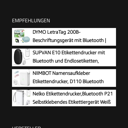
EMPFEHLUNGEN
DYMO LetraTag 200B-
Beschriftungsgerät mit Bluetooth |
kompakter Etikettendrucker | verbindet
SUPVAN E10 Etikettendrucker mit
Sich über Wireless Bluetooth-Technologie |
Bluetooth und Endlosetiketten,
inklusive 1 x Papierschriftband in Weiß |
Schwarz
NIIMBOT Namensaufkleber
Daydream Blue
Etikettendrucker, D110 Bluetooth
Etikettiergerät
Nelko Etikettendrucker,Bluetooth P21
Selbstklebendes Etikettiergerät Weiß