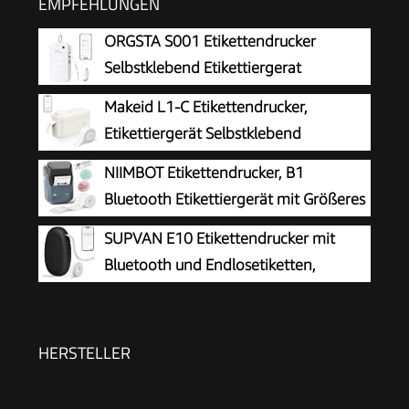
EMPFEHLUNGEN
ORGSTA S001 Etikettendrucker
Selbstklebend Etikettiergerat
Bluetooth
Makeid L1-C Etikettendrucker,
Etikettiergerät Selbstklebend
Beschriftungsgerät Bluetooth
NIIMBOT Etikettendrucker, B1
Tragbarer Labeldrucker Mini Label Printer für
Bluetooth Etikettiergerät mit Größeres
Zuhause & Büro, Druckgröße 9-16 mm 31mm/s
Etikett, Selbstklebendes Aufkleber
SUPVAN E10 Etikettendrucker mit
Druckgröße 20-50 mm Kompatibel mit iOS und
Bluetooth und Endlosetiketten,
Android für Heim, Büro, Blau
Schwarz
HERSTELLER