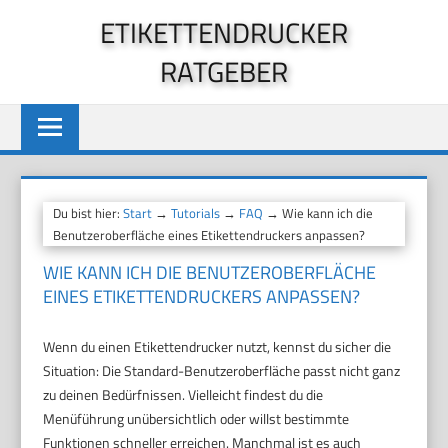
Zum
ETIKETTENDRUCKER
Inhalt
RATGEBER
springen
Du bist hier:
Start
→
Tutorials
→
FAQ
→ Wie kann ich die
Benutzeroberfläche eines Etikettendruckers anpassen?
WIE KANN ICH DIE BENUTZEROBERFLÄCHE
EINES ETIKETTENDRUCKERS ANPASSEN?
Wenn du einen Etikettendrucker nutzt, kennst du sicher die
Situation: Die Standard-Benutzeroberfläche passt nicht ganz
zu deinen Bedürfnissen. Vielleicht findest du die
Menüführung unübersichtlich oder willst bestimmte
Funktionen schneller erreichen. Manchmal ist es auch