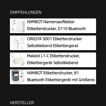
EMPFEHLUNGEN
NIIMBOT Namensaufkleber
Etikettendrucker, D110 Bluetooth
Etikettiergerät
ORGSTA S001 Etikettendrucker
Selbstklebend Etikettiergerat
Bluetooth
Makeid L1-C Etikettendrucker,
Etikettiergerät Selbstklebend
Beschriftungsgerät Bluetooth
NIIMBOT Etikettendrucker, B1
Tragbarer Labeldrucker Mini Label Printer für
Bluetooth Etikettiergerät mit Größeres
Zuhause & Büro, Druckgröße 9-16 mm 31mm/s
Etikett, Selbstklebendes Aufkleber
Druckgröße 20-50 mm Kompatibel mit iOS und
Android für Heim, Büro, Blau
HERSTELLER