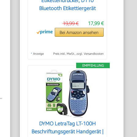
Etikettendrucker, D110
Bluetooth Etikettiergerät
19,99 €
17,99 €
Bei Amazon ansehen
*
Anzeige
Preis inkl. MwSt., zzgl. Versandkosten
EMPFEHLUNG
DYMO LetraTag LT-100H
Beschriftungsgerät Handgerät |