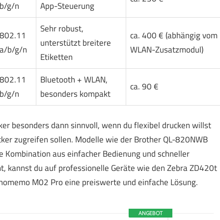
b/g/n
App-Steuerung
Sehr robust,
802.11
ca. 400 € (abhängig vom
unterstützt breitere
a/b/g/n
WLAN-Zusatzmodul)
Etiketten
802.11
Bluetooth + WLAN,
ca. 90 €
b/g/n
besonders kompakt
 besonders dann sinnvoll, wenn du flexibel drucken willst
ker zugreifen sollen. Modelle wie der Brother QL-820NWB
e Kombination aus einfacher Bedienung und schneller
, kannst du auf professionelle Geräte wie den Zebra ZD420t
r Phomemo M02 Pro eine preiswerte und einfache Lösung.
ANGEBOT