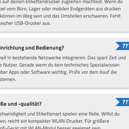
n auf deinen Etikettendrucker zugreifen möchtest. Wenn du
ibel vom Büro, Lager oder mobilen Endgeräten aus drucken
el können im Weg sein und das Umstellen erschweren. Fehlt
assischer USB-Drucker aus.
Einrichtung und Bedienung?
nell in bestehende Netzwerke integrieren. Das spart Zeit und
re Nutzer. Gerade wenn du kein technisches Spezialwissen
g über Apps oder Software wichtig. Prüfe vor dem Kauf die
ystemen.
ße und -qualität?
chwindigkeit und Etikettenart spielen eine Rolle. Willst du
cken, reicht ein kompakter WLAN-Drucker. Für größere
rofi-Gerät mit WLAN-Modul besser geeignet sein.