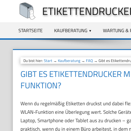
Zum
ETIKETTENDRUCKE
Inhalt
springen
STARTSEITE
KAUFBERATUNG
WARTUNG & 
Du bist hier:
Start
→
Kaufberatung
→
FAQ
→ Gibt es Etikettendr
GIBT ES ETIKETTENDRUCKER M
FUNKTION?
Wenn du regelmäßig Etiketten druckst und dabei flexi
WLAN-Funktion eine Überlegung wert. Solche Geräte 
Laptop, Smartphone oder Tablet aus zu drucken – g
praktisch, wenn du in einem Büro arbeitest, in dem