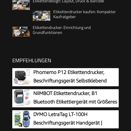
Etikettendesign: Layout, Druck & Barcode
Etikettendrucker kaufen: Kompakter
Kaufratgeber
Etikettendrucker: Einrichtung und
Grundfunktionen
EMPFEHLUNGEN
Phomemo P12 Etikettendrucker,
Beschriftungsgerät Selbstklebend
Wasserfest
NIIMBOT Etikettendrucker, B1
Bluetooth Etikettiergerät mit Größeres
Etikett, Selbstklebendes Aufkleber
DYMO LetraTag LT-100H
Druckgröße 20-50 mm Kompatibel mit iOS und
Beschriftungsgerät Handgerät |
Android für Heim, Büro, Blau