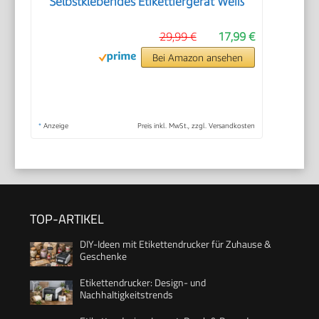
Selbstklebendes Etikettiergerät Weiß
29,99 €
17,99 €
Bei Amazon ansehen
*
Anzeige
Preis inkl. MwSt., zzgl. Versandkosten
TOP-ARTIKEL
DIY-Ideen mit Etikettendrucker für Zuhause &
Geschenke
Etikettendrucker: Design- und
Nachhaltigkeitstrends