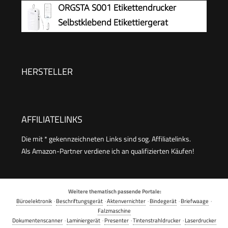
Tragbares Etikettiergerät mit ABC
ORGSTA S001 Etikettendrucker
Tastatur | blau | Ideal fürs Büro oder zu Hause
Selbstklebend Etikettiergerat
Bluetooth
HERSTELLER
AFFILIATELINKS
Die mit * gekennzeichneten Links sind sog. Affiliatelinks.
Als Amazon-Partner verdiene ich an qualifizierten Käufen!
Weitere thematisch passende Portale:
Büroelektronik
·
Beschriftungsgerät
·
Aktenvernichter
·
Bindegerät
·
Briefwaage
·
Falzmaschine
Dokumentenscanner
·
Laminiergerät
·
Presenter
·
Tintenstrahldrucker
·
Laserdrucker