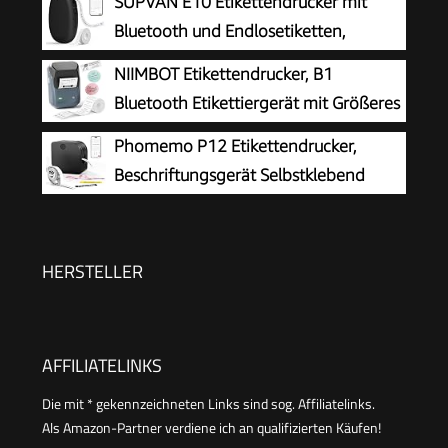
SUPVAN E10 Etikettendrucker mit
Bluetooth und Endlosetiketten,
Schwarz
NIIMBOT Etikettendrucker, B1
Bluetooth Etikettiergerät mit Größeres
Etikett, Selbstklebendes Aufkleber
Phomemo P12 Etikettendrucker,
Druckgröße 20-50 mm Kompatibel mit iOS und
Beschriftungsgerät Selbstklebend
Android für Heim, Büro, Blau
Wasserfest
HERSTELLER
AFFILIATELINKS
Die mit * gekennzeichneten Links sind sog. Affiliatelinks.
Als Amazon-Partner verdiene ich an qualifizierten Käufen!